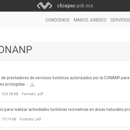
chiapas
.gob.mx
CONÓCENOS
MARCO JURÍDICO
SERVICIO
ONANP
de prestadores de servicios turísticos autorizados por la CONANP para el
les protegidas
-
 523.28 KB
Formato: pdf
s para realizar actividades turísticas recreativas en áreas naturales pr
 75.79 KB
Formato: pdf