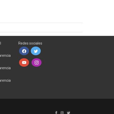
l
Redes sociales
arencia
arencia
arencia