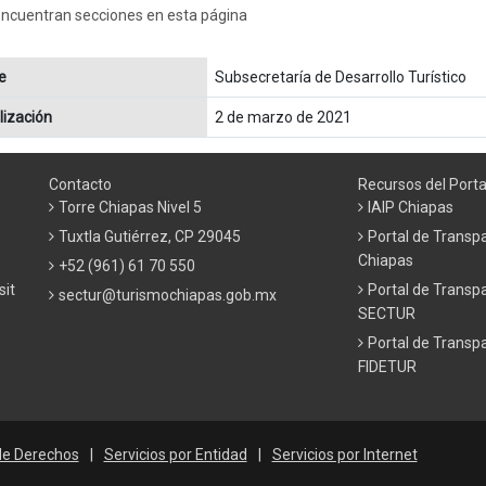
encuentran secciones en esta página
e
Subsecretaría de Desarrollo Turístico
lización
2 de marzo de 2021
Contacto
Recursos del Porta
Torre Chiapas Nivel 5
IAIP Chiapas
Tuxtla Gutiérrez, CP 29045
Portal de Transp
Chiapas
+52 (961) 61 70 550
sit
Portal de Transp
sectur@turismochiapas.gob.mx
SECTUR
Portal de Transp
FIDETUR
de Derechos
|
Servicios por Entidad
|
Servicios por Internet